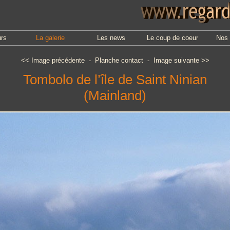
urs
La galerie
Les news
Le coup de coeur
Nos 
<<
Image précédente
-
Planche contact
-
Image suivante
>>
Tombolo de l’île de Saint Ninian
(Mainland)