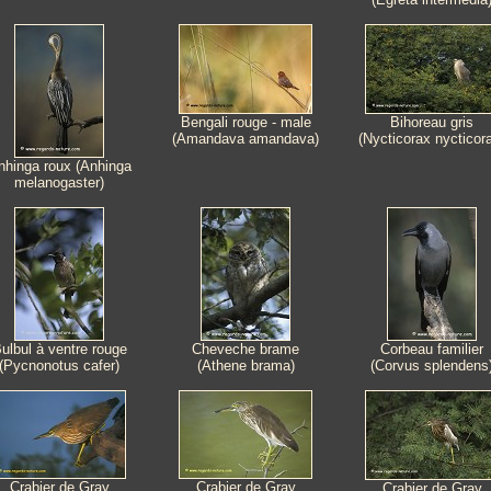
Bengali rouge - male
Bihoreau gris
(Amandava amandava)
(Nycticorax nycticor
nhinga roux (Anhinga
melanogaster)
ulbul à ventre rouge
Cheveche brame
Corbeau familier
(Pycnonotus cafer)
(Athene brama)
(Corvus splendens
Crabier de Gray
Crabier de Gray
Crabier de Gray