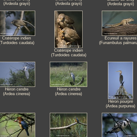
(Ardeola grayii)
(Ardeola grayii)
(Ardeola grayii)
Cratérope indien
Ecureuil a rayures
(Turdoides caudata)
(Funambulus palmar
Cratérope indien
(Turdoides caudata)
Héron cendre
Héron cendre
(Ardea cinerea)
(Ardea cinerea)
Héron pourpré
(Ardea purpurea)