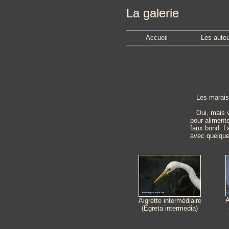
La galerie
Accueil
Les aute
Les marais d
Oui, mais voi
pour alimente
faux bond. La
avec quelque
A
Aigrette intermédiaire
(Egreta intermedia)