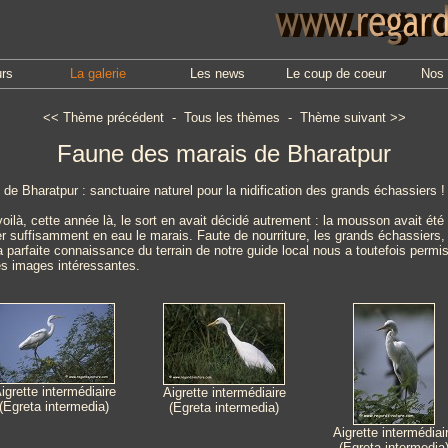
urs
La galerie
Les news
Le coup de coeur
Nos 
<<
Thème précédent
-
Tous les thèmes
-
Thème suivant
>>
Faune des marais de Bharatpur
e Bharatpur : sanctuaire naturel pour la nidification des grands échassiers !
là, cette année là, le sort en avait décidé autrement : la mousson avait été t
r suffisamment en eau le marais. Faute de nourriture, les grands échassiers, 
 parfaite connaissance du terrain de notre guide local nous a toutefois permis
s images intéressantes.
igrette intermédiaire
Aigrette intermédiaire
(Egreta intermedia)
(Egreta intermedia)
Aigrette intermédiai
(Egreta intermedia