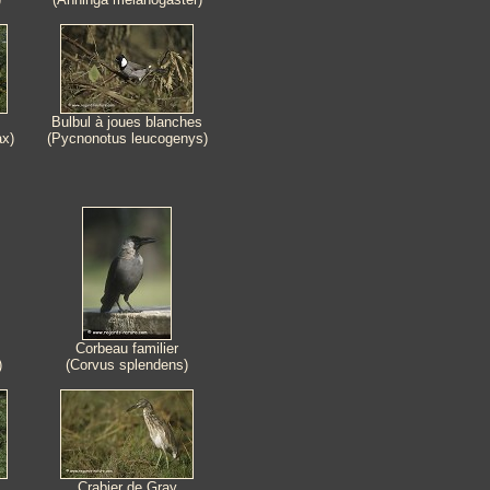
Bulbul à joues blanches
ax)
(Pycnonotus leucogenys)
Corbeau familier
)
(Corvus splendens)
Crabier de Gray