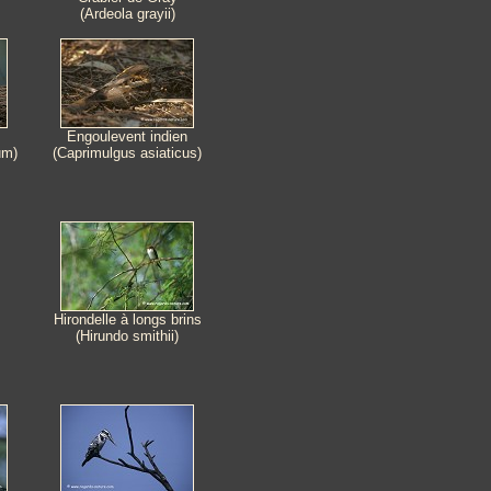
(Ardeola grayii)
Engoulevent indien
um)
(Caprimulgus asiaticus)
Hirondelle à longs brins
(Hirundo smithii)