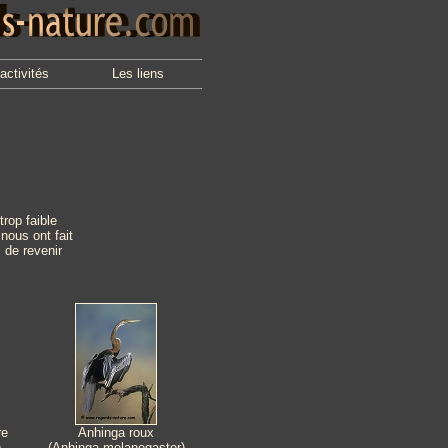
activités
Les liens
rop faible
nous ont fait
 de revenir
re
Anhinga roux
)
(Anhinga melanogaster)