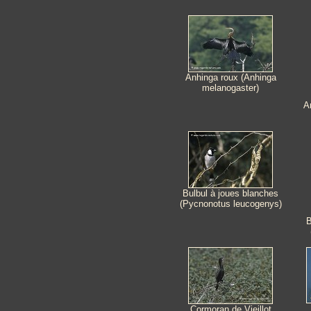
Anhinga roux (Anhinga
melanogaster)
A
Bulbul à joues blanches
(Pycnonotus leucogenys)
B
Cormoran de Vieillot