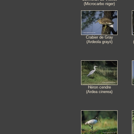
(Microcarbo niger)
Crabier de Gray
(Ardeola grayii)
Héron cendre
(Ardea cinerea)