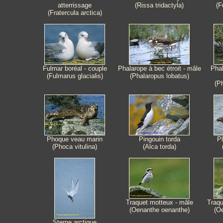
atterrissage
(Rissa tridactyla)
(F
(Fratercula arctica)
Fulmar boréal - couple
Phalarope à bec étroit - mâle
Phal
(Fulmarus glacialis)
(Phalaropus lobatus)
(P
Phoque veau marin
Pingouin torda
P
(Phoca vitulina)
(Alca torda)
Traquet motteux - mâle
Traqu
(Oenanthe oenanthe)
(O
Sterne arctique