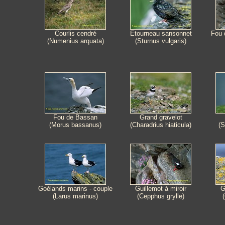
Courlis cendré
Etourneau sansonnet
Fou 
(Numenius arquata)
(Sturnus vulgaris)
Fou de Bassan
Grand gravelot
(Morus bassanus)
(Charadrius hiaticula)
(S
Goélands marins - couple
Guillemot à miroir
G
(Larus marinus)
(Cepphus grylle)