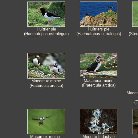
Huîtrier pie
Huîtriers pie
(Haematopus ostralegus)
(Haematopus ostralegus)
(Ster
Macareux moine
Macareux moine
(Fratercula arctica)
(Fratercula arctica)
Macare
(F
Macareux moine -
Mouette tridactyle