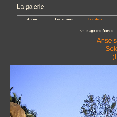
La galerie
Accueil
Les auteurs
La galerie
<<
Image précédente
Anse s
Sol
(