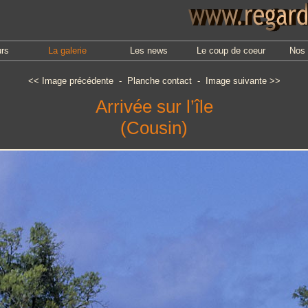
urs
La galerie
Les news
Le coup de coeur
Nos 
<<
Image précédente
-
Planche contact
-
Image suivante
>>
Arrivée sur l’île
(Cousin)