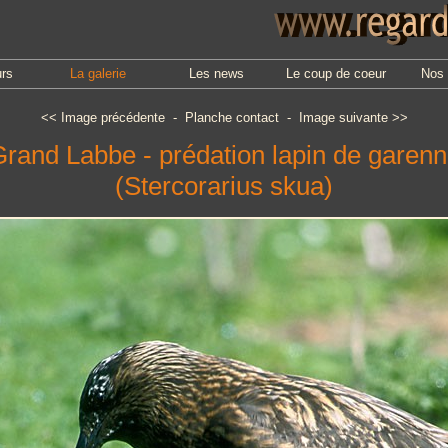
urs
La galerie
Les news
Le coup de coeur
Nos 
<<
Image précédente
-
Planche contact
-
Image suivante
>>
rand Labbe - prédation lapin de garen
(Stercorarius skua)