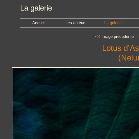
La galerie
Accueil
Les auteurs
La galerie
<<
Image précédente
Lotus d’As
(Nelu