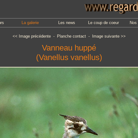
urs
La galerie
Les news
Le coup de coeur
Nos 
<<
Image précédente
-
Planche contact
-
Image suivante
>>
Vanneau huppé
(Vanellus vanellus)