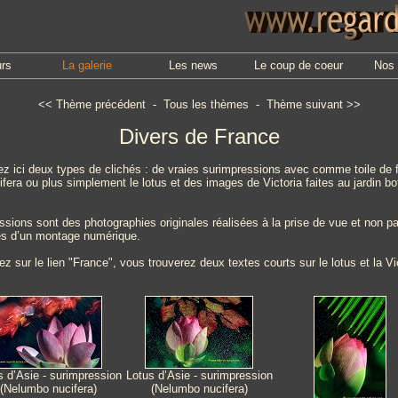
urs
La galerie
Les news
Le coup de coeur
Nos 
<<
Thème précédent
-
Tous les thèmes
-
Thème suivant
>>
Divers de France
ez ici deux types de clichés : de vraies surimpressions avec comme toile de 
era ou plus simplement le lotus et des images de Victoria faites au jardin b
ssions sont des photographies originales réalisées à la prise de vue et non p
s d’un montage numérique.
ez sur le lien "France", vous trouverez deux textes courts sur le lotus et la Vi
s d’Asie - surimpression
Lotus d’Asie - surimpression
(Nelumbo nucifera)
(Nelumbo nucifera)