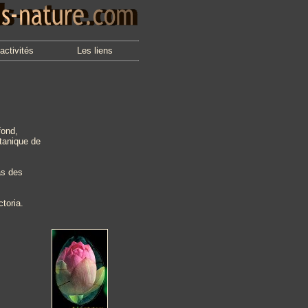
activités
Les liens
fond,
otanique de
as des
ctoria.