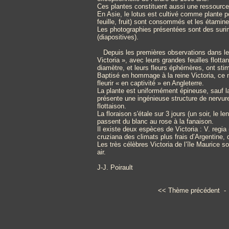
Ces plantes constituent aussi une ressource 
En Asie, le lotus est cultivé comme plante po
feuille, fruit) sont consommés et les étamine
Les photographies présentées sont des surim
(diapositives).
Depuis les premières observations dans leu
Victoria », avec leurs grandes feuilles flott
diamètre, et leurs fleurs éphémères, ont sti
Baptisé en hommage à la reine Victoria, ce n
fleurir « en captivité » en Angleterre.
La plante est uniformément épineuse, sauf la
présente une ingénieuse structure de nervur
flottaison.
La floraison s'étale sur 3 jours (un soir, le l
passent du blanc au rose à la fanaison.
Il existe deux espèces de Victoria : V. regi
cruziana des climats plus frais d’Argentine, 
Les très célèbres Victoria de l’île Maurice 
air.
J-J. Poirault
<<
Thème précédent