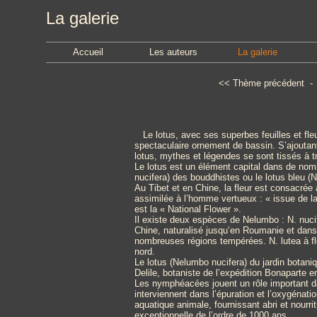
La galerie
Accueil
Les auteurs
La galerie
<<
Thème précédent
Le lotus, avec ses superbes feuilles et fleu
spectaculaire ornement de bassin. S’ajoutant
lotus, mythes et légendes se sont tissés à tr
Le lotus est un élément capital dans de nomb
nucifera) des bouddhistes ou le lotus bleu 
Au Tibet et en Chine, la fleur est consacré
assimilée à l’homme vertueux : « issue de la v
est la « National Flower ».
Il existe deux espèces de Nelumbo : N. nucifer
Chine, naturalisé jusqu’en Roumanie et dans
nombreuses régions tempérées. N. lutea à fl
nord.
Le lotus (Nelumbo nucifera) du jardin botani
Delile, botaniste de l’expédition Bonaparte e
Les nymphéacées jouent un rôle important dan
interviennent dans l’épuration et l’oxygénati
aquatique animale, fournissant abri et nourr
exceptionnelle de l’ordre de 1000 ans.