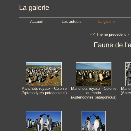
La galerie
Accueil
Les auteurs
La galerie
<<
Thème précédent
Faune de l'a
Manchots royaux - Colonie
Manchots royaux - Colonie
Manch
(Aptenodytes patagonicus)
au matin
(Apte
(Aptenodytes patagonicus)