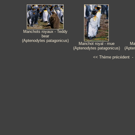
Manchots royaux - Teddy
bear
(Aptenodytes patagonicus)
Manchot royal - mue
Ma
(Aptenodytes patagonicus)
(Apte
<<
Thème précédent