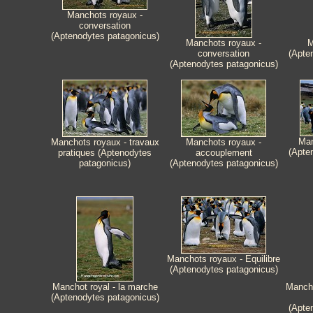
Manchots royaux -
conversation
(Aptenodytes patagonicus)
Manchots royaux -
M
conversation
(Apte
(Aptenodytes patagonicus)
Man
Manchots royaux - travaux
Manchots royaux -
(Apte
pratiques (Aptenodytes
accouplement
patagonicus)
(Aptenodytes patagonicus)
Manchots royaux - Equilibre
(Aptenodytes patagonicus)
Manchot royal - la marche
Mancho
(Aptenodytes patagonicus)
(Apte